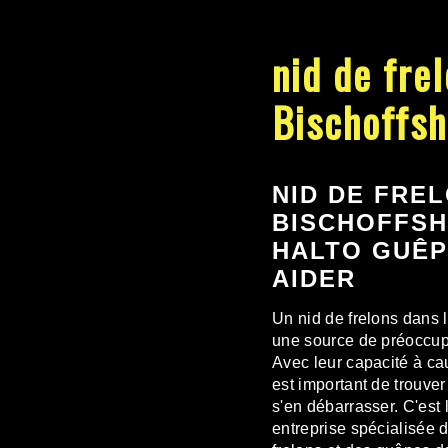
nid de fre
Bischoffs
NID DE FRE
BISCHOFFSH
HALTO GUÊP
AIDER
Un nid de frelons dans l
une source de préoccup
Avec leur capacité à c
est important de trouver
s'en débarrasser. C'est 
entreprise spécialisée d