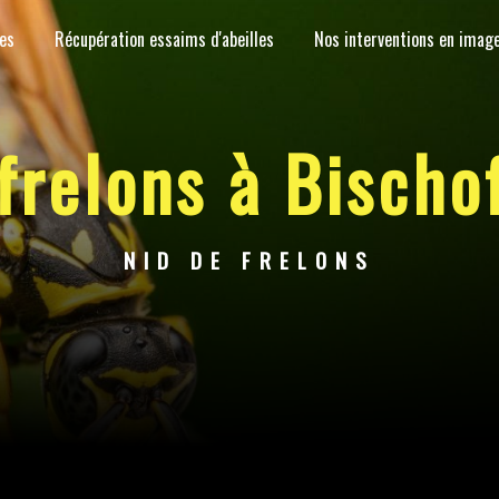
es
Récupération essaims d'abeilles
Nos interventions en imag
 frelons à Bischo
NID DE FRELONS