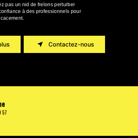
ez pas un nid de frelons perturber
es confiance à des professionnels pour
ficacement.
plus
Contactez-nous
ne
9 57