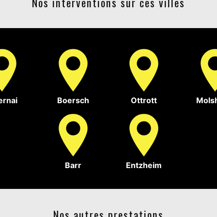
Nos interventions sur ces villes
rnai
Boersch
Ottrott
Mols
Barr
Entzheim
Nos autres prestations