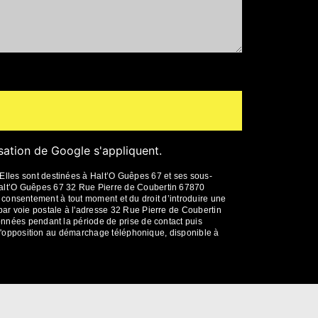
isation
de Google s'appliquent.
Elles sont destinées à Halt’O Guêpes 67 et ses sous-
 Halt’O Guêpes 67 32 Rue Pierre de Coubertin 67870
tre consentement à tout moment et du droit d’introduire une
par voie postale à l'adresse 32 Rue Pierre de Coubertin
données pendant la période de prise de contact puis
te d'opposition au démarchage téléphonique, disponible à