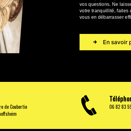
vos questions. Ne laiss
votre tranquillité, fait
vous en débarrasser ef
En savoir 
Télépho
re de Coubertin
06 82 83 5
hoffsheim