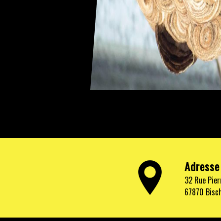
Adresse
32 Rue Pier
67870 Bisc