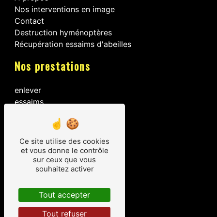
Nos interventions en image
Contact
Destruction hyménoptères
Récupération essaims d'abeilles
Nos prestations
enlever
essaims
nuisibles
volants
nid d'abeilles
Ce site utilise des cookies
nid de guêpes
et vous donne le contrôle
nid de frelons
sur ceux que vous
souhaitez activer
intervention
nuisible
essaims
Tout accepter
Tout refuser